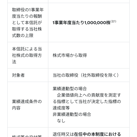
取締役の1事業年
度当たりの報酬
(注1)
として本信託が
1事業年度当たり1,000,000株
取得する当社株
式数の上限
本信託による当
社株式の取得方
株式市場から取得
法
対象者
当社の取締役（社外取締役を除く）
業績連動型の場合
企業価値向上への貢献度を測定す
業績達成条件の
る指標として当社が決定した指標の
内容
達成度等
非業績連動型の場合
なし
退任時又は
在任中の本制度における