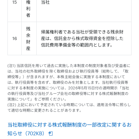
15
権
当社
利
者
残
帰属権利者である当社が受領できる残余財
余
16
産は、信託金から株式取得資金を控除した
財
信託費用準備金等の範囲内とします。
産
(注1) 当該信託を用いて過去に実施した本制度の制度対象者及び受益者に
は、当社の社外取締役を除く取締役および執行役員等（総称して、「取
締役等」）が含まれますが、本株主総会後に実施する本制度において
は、執行役員等を含めず、取締役のみを対象とします。当社執行役員等
に対する本制度の実施については、2026年5月15日付の適時開示「当社
の執行役員等及び当社グループ会社の取締役等に対する株式報酬制度の
実施について」をご参照ください。
(注2) 上記において予定されている時期については、適用法令等に照らし
て適切な時期に変更されることがあります。
当社取締役に対する株式報酬制度の一部改定に関するお
知らせ（702KB）