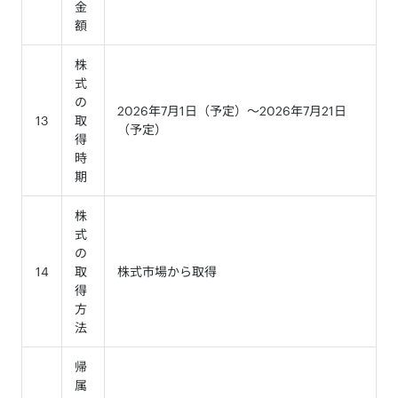
金
額
株
式
の
2026年7月1日（予定）～2026年7月21日
13
取
（予定）
得
時
期
株
式
の
14
取
株式市場から取得
得
方
法
帰
属