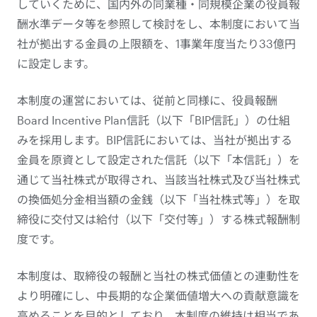
していくために、国内外の同業種・同規模企業の役員報
酬⽔準データ等を参照して検討をし、本制度において当
社が拠出する金員の上限額を、1事業年度当たり33億円
に設定します。
本制度の運営においては、従前と同様に、役員報酬
Board Incentive Plan信託（以下「BIP信託」）の仕組
みを採用します。BIP信託においては、当社が拠出する
金員を原資として設定された信託（以下「本信託」）を
通じて当社株式が取得され、当該当社株式及び当社株式
の換価処分金相当額の金銭（以下「当社株式等」）を取
締役に交付又は給付（以下「交付等」）する株式報酬制
度です。
本制度は、取締役の報酬と当社の株式価値との連動性を
より明確にし、中長期的な企業価値増大への貢献意識を
高めることを目的としており、本制度の維持は相当であ