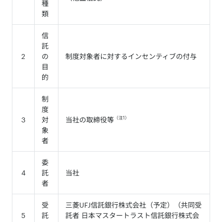
種
類
信
託
2
の
制度対象者に対するインセンティブの付与
目
的
制
度
（注1）
3
対
当社の取締役等
象
者
委
4
託
当社
者
受
三菱UFJ信託銀行株式会社（予定）（共同受
5
託
託者 日本マスタートラスト信託銀行株式会