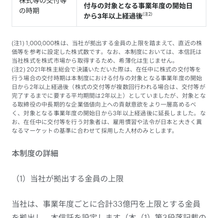
株式等の交付等
付与の対象となる事業年度の開始日
の時期
(注2)
から3年以上経過後
(注1) 1,000,000株は、当社が拠出する金員の上限を踏まえて、直近の株
価等を参考に設定した株式数です。なお、本制度においては、本信託は
当社株式を株式市場から取得するため、希薄化は生じません。
(注2) 2021年株主総会で決議いただいた際は、在任中に株式の交付等を
行う場合の交付時期は本制度における付与の対象となる事業年度の開始
日から2年以上経過後（株式の交付等が複数回行われる場合は、交付等が
完了するまでに要する平均期間は2年以上）としていましたが、対象とな
る取締役の中長期的な企業価値向上への貢献意欲をより一層高めるべ
く、対象となる事業年度の開始日から3年以上経過後に延長しました。な
お、在任中に交付等を行う対象者は、雇用慣習や法令が日本と大きく異
なるマーケットの基準に合わせて採用した人材のみとします。
本制度の詳細
（1）当社が拠出する金員の上限
当社は、事業年度ごとに合計33億円を上限とする金員
を拠出し、本信託を設定します（本（1）第3段落記載の