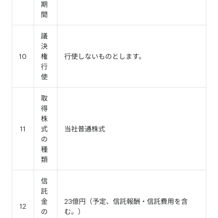
期
間
議
決
10
権
行使しないものとします。
行
使
取
得
株
11
式
当社普通株式
の
種
類
信
託
金
23億円（予定、信託報酬・信託費用を含
12
の
む。）