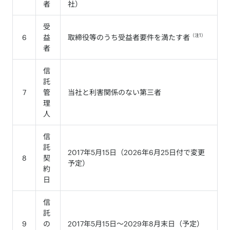
者
社）
受
（注1）
6
益
取締役等のうち受益者要件を満たす者
者
信
託
7
管
当社と利害関係のない第三者
理
人
信
託
2017年5⽉15⽇（2026年6月25日付で変更
8
契
予定）
約
日
信
託
9
の
2017年5⽉15⽇～2029年8月末日（予定）