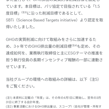
ています。本目標は、パリ協定で目指されている「1.5
(注3)
度目標」
に沿った削減目標であるとして、
SBTi（Science Based Targets initiative）より認定を取
得いたしました。
GHGの実質削減に向けて取組みをさらに加速するた
(注4)
め、3ヶ年でのGHG排出量の削減目標
も定め、その
達成如何を、業務執行取締役と主にESGテーマの推進を
担う執行役員の長期インセンティブ報酬の一部に連動さ
せています。
当社グループの環境への取組みの詳細は、以下（注5）
をご覧ください。
(注1) 本資料に記載の「年度」は、その年の4月1日に開始し、翌年の3月
31日に終了する会計年度。
(注2) 事業活動におけるGHG排出量は、スコープ1（自社が管理・所有す