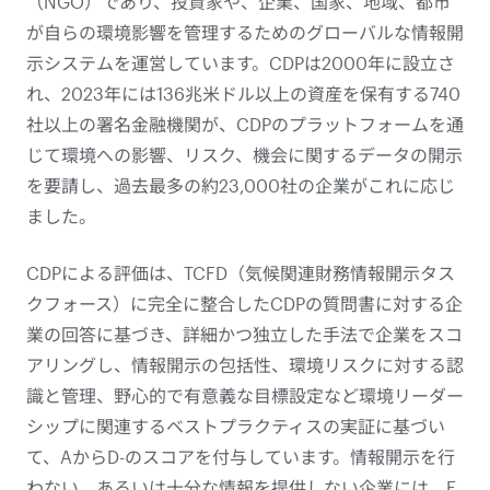
（NGO）であり、投資家や、企業、国家、地域、都市
が自らの環境影響を管理するためのグローバルな情報開
示システムを運営しています。CDPは2000年に設立さ
れ、2023年には136兆米ドル以上の資産を保有する740
社以上の署名金融機関が、CDPのプラットフォームを通
じて環境への影響、リスク、機会に関するデータの開示
を要請し、過去最多の約23,000社の企業がこれに応じ
ました。
CDPによる評価は、TCFD（気候関連財務情報開示タス
クフォース）に完全に整合したCDPの質問書に対する企
業の回答に基づき、詳細かつ独立した手法で企業をスコ
アリングし、情報開示の包括性、環境リスクに対する認
識と管理、野心的で有意義な目標設定など環境リーダー
シップに関連するベストプラクティスの実証に基づい
て、AからD-のスコアを付与しています。情報開示を行
わない、あるいは十分な情報を提供しない企業には、F