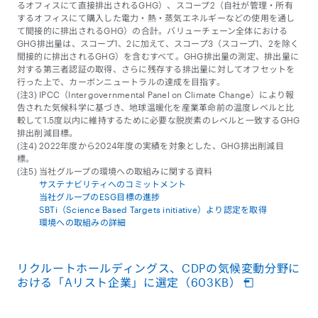
るオフィスにて直接排出されるGHG）、スコープ2（自社が管理・所有
するオフィスにて購入した電力・熱・蒸気エネルギーなどの使用を通し
て間接的に排出されるGHG）の合計。バリューチェーン全体における
GHG排出量は、スコープ1、2に加えて、スコープ3（スコープ1、2を除く
間接的に排出されるGHG）を含むすべて。GHG排出量の測定、排出量に
対する第三者認証の取得、さらに残存する排出量に対してオフセットを
行った上で、カーボンニュートラルの達成を目指す。
(注3) IPCC（Intergovernmental Panel on Climate Change）により報
告された気候科学に基づき、地球温暖化を産業革命前の温度レベルと比
較して1.5度以内に維持するために必要な脱炭素のレベルと一致するGHG
排出削減目標。
(注4) 2022年度から2024年度の実績を対象とした、GHG排出削減目
標。
(注5) 当社グループの環境への取組みに関する資料
サステナビリティへのコミットメント
当社グループのESG目標の進捗
SBTi（Science Based Targets initiative）より認定を取得
環境への取組みの詳細
リクルートホールディングス、CDPの気候変動分野に
おける「Aリスト企業」に選定（603KB）