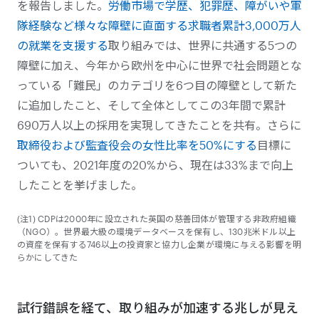
を報告しました。
労働市場で学歴、犯罪歴、障がいや軍
隊経験など様々な障壁に直面する求職者累計3,000万人
の就業を支援する
取り組みでは、世界に共通する5つの
障壁に加え、今年から欧州を中心に世界で社会問題とな
っている「難民」のカテゴリを6つ目の障壁として新た
に追加したこと、そして全体としてこの3年間で累計
690万人以上の採用を実現してきたことを共有。さらに
取締役および監査役会の女性比率を50%にする
目標に
ついても、2021年度の20%から、現在は33%まで向上
したことを挙げました。
(注1) CDPは2000年に設立された英国の慈善団体が管理する非政府組織
（NGO）。世界最大級の環境データベースを保有し、130兆米ドル以上
の資産を保有する746以上の投資家と協力し企業が環境に与える影響を明
らかにしてきた
試行錯誤を経て、取り組みが加速する兆しが見え