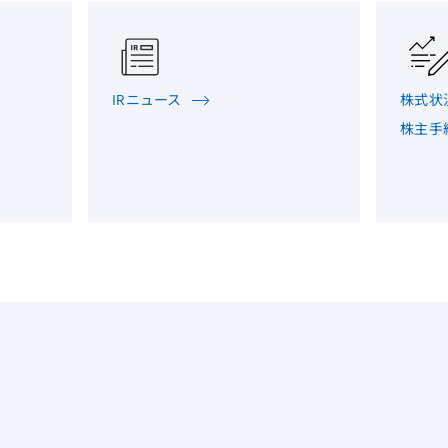
IRニュース
株式状
株主手