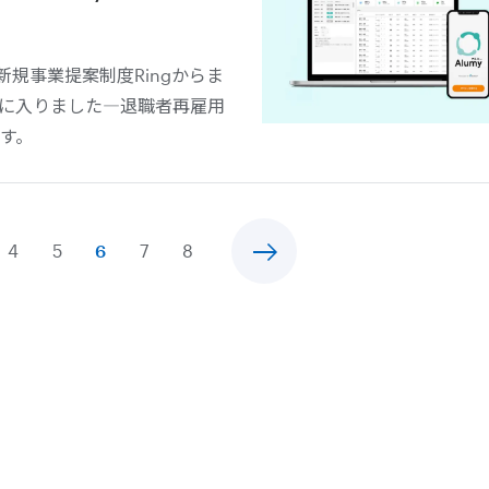
新規事業提案制度Ringからま
に入りました―退職者再雇用
です。
4
5
6
7
8